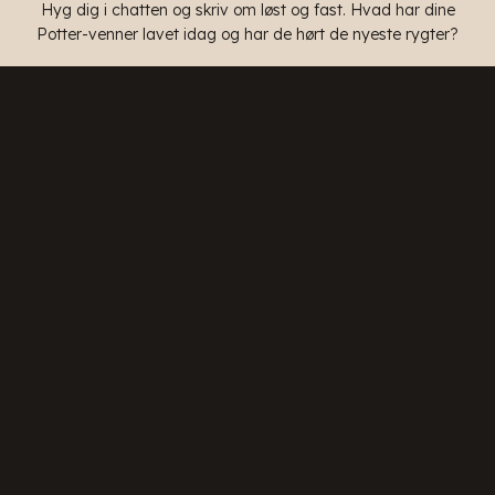
Hyg dig i chatten og skriv om løst og fast. Hvad har dine
Potter-venner lavet idag og har de hørt de nyeste rygter?
Emner
Lad din bruger udfolde sig i storsalen eller måske du har en
date i Den Utætte Kedel i Diagonalstræde? I emnerne kan alt
ske, og (næsten) kun fantasien sætter grænser.