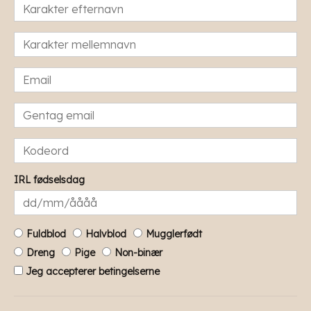
IRL fødselsdag
Fuldblod
Halvblod
Mugglerfødt
Dreng
Pige
Non-binær
Jeg accepterer betingelserne