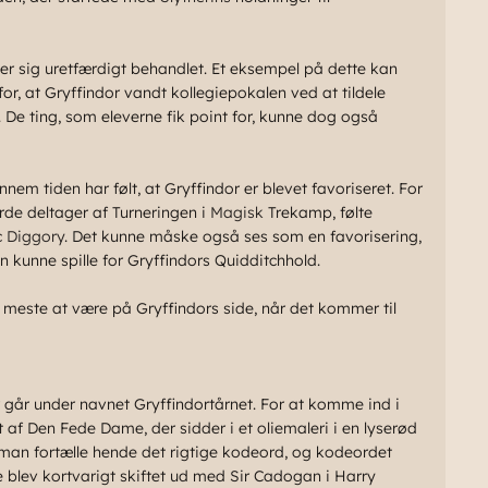
er sig uretfærdigt behandlet. Et eksempel på dette kan
or, at Gryffindor vandt kollegiepokalen ved at tildele
. De ting, som eleverne fik point for, kunne dog også
nem tiden har følt, at Gryffindor er blevet favoriseret. For
rde deltager af Turneringen i
Magisk
Trekamp, følte
c Diggory
. Det kunne måske også ses som en favorisering,
an kunne spille for Gryffindors Quidditchhold.
t meste at være på Gryffindors side, når det kommer til
r går under navnet Gryffindortårnet. For at komme ind i
 af Den Fede Dame, der sidder i et oliemaleri i en lyserød
l man fortælle hende det rigtige kodeord, og kodeordet
 blev kortvarigt skiftet ud med Sir Cadogan i Harry