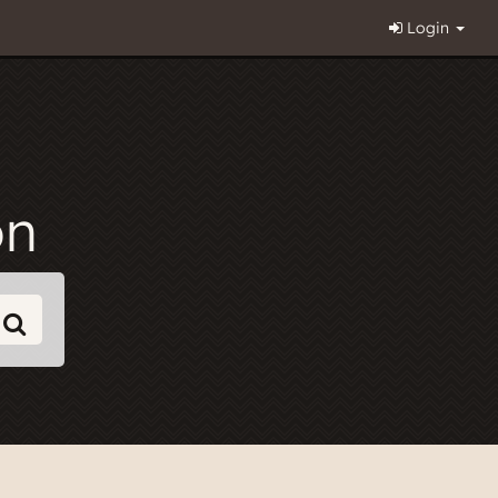
Login
on