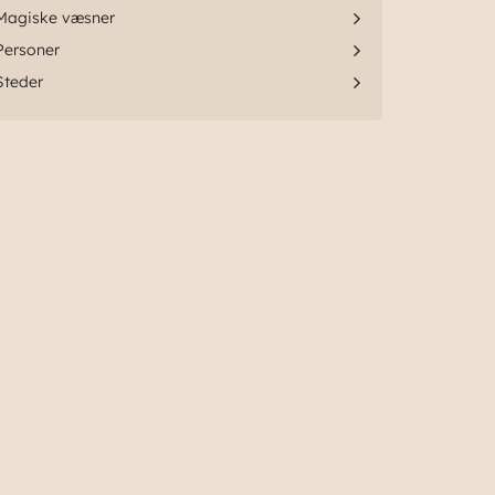
Magiske væsner
Personer
Steder