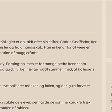
Kollegiet er opkaldt efter sin stifter,
Godric Gryffindor
, der
nster og troldmandsskab. Han er kendt for at være en
ination af mugglerfødte.
msy-Porpington
, men er for mange bedre kendt som
 og guld, hvilket hænger godt sammen med, at kollegiets
e symboliserer manken og halen, og den guld farve er
en
valgte de elever, der havde de samme karaktertræk,
esuden af rubiner.