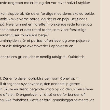
vde angrebet maleriet, og det var revet halvt i stykker.
kan slappe af, når de er færdige med deres skolearbejde.
ole, vakkelvorne borde, og der er en pejs. Der findes
. Hele rummet er indrettet i forskellige røde farver, da
pholdsstuen er dækket af tapet, som viser forskellige
ummet huser forskellige bøger.
aminhylden står et portræt af en løve, og over pejsen er
r af alle tidligere overhoveder i opholdsstuen.
er skolens grund; der er nemlig udsigt til
Quidditch
-
. Der er to døre i opholdsstuen, som åbner op til
til drengenes syv sovesale, den anden til pigernes.
t. Skulle en dreng begynde at gå op ad den, vil en sirene
ne af sten. Drengeeleven vil altså ende for bunden af
og ikke forhekset. Dette er fordi grundlæggerne mente, at