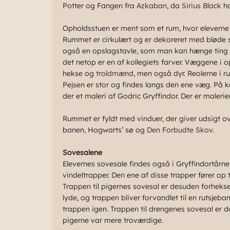
Potter og Fangen fra
Azkaban
, da
Sirius Black
ha
Opholdsstuen er ment som et rum, hvor eleverne 
Rummet er cirkulært og er dekoreret med bløde st
også en opslagstavle, som man kan hænge ting på
det netop er en af kollegiets farver. Væggene i o
hekse og
troldmænd
, men også dyr. Reolerne i r
Pejsen er stor og findes langs den ene væg. På k
der et maleri af Godric Gryffindor. Der er malerie
Rummet er fyldt med vinduer, der giver udsigt ov
banen, Hogwarts’ sø og
Den Forbudte Skov
.
Sovesalene
Elevernes sovesale findes også i Gryffindortårnet
vindeltrapper. Den ene af disse trapper fører op 
Trappen til pigernes sovesal er desuden forhekse
lyde, og trappen bliver forvandlet til en rutsjeba
trappen igen. Trappen til drengenes sovesal er d
pigerne var mere troværdige.