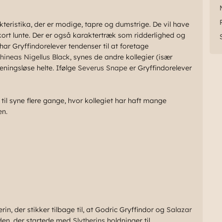
rakteristika, der er modige, tapre og dumstrige. De vil have
kort lunte. Der er også karaktertræk som ridderlighed og
 har Gryffindorelever tendenser til at foretage
hineas Nigellus Black
, synes de andre kollegier (især
eningsløse helte. Ifølge
Severus Snape
er Gryffindorelever
l syne flere gange, hvor kollegiet har haft mange
n.
in, der stikker tilbage til, at Godric Gryffindor og
Salazar
nden, der startede med
Slytherins
holdninger til