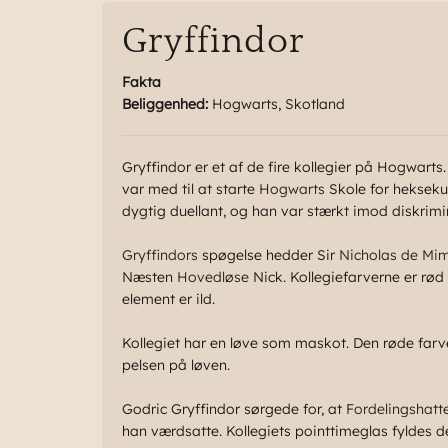
Gryffindor
Fakta
Beliggenhed:
Hogwarts, Skotland
Gryffindor er et af de fire kollegier på Hogwarts. 
var med til at starte
Hogwarts
Skole for hekseku
dygtig duellant, og han var stærkt imod diskrim
Gryffindors
spøgelse hedder Sir
Nicholas de Mi
Næsten
Hovedløse
Nick. Kollegiefarverne er rød
element er ild.
Kollegiet har en løve som maskot. Den røde farv
pelsen på løven.
Godric Gryffindor sørgede for, at
Fordelingshatt
han værdsatte. Kollegiets pointtimeglas fyldes d