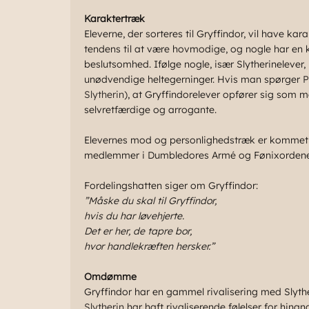
Karaktertræk
Eleverne, der sorteres til Gryffindor, vil have ka
tendens til at være hovmodige, og nogle har en 
beslutsomhed. Ifølge nogle, især Slytherinelever,
unødvendige heltegerninger. Hvis man spørger
P
Slytherin
), at Gryffindorelever opfører sig som m
selvretfærdige og arrogante.
Elevernes mod og personlighedstræk er kommet ti
medlemmer i Dumbledores Armé og Fønixordene
Fordelingshatten siger om Gryffindor:
”Måske du skal til Gryffindor,
hvis du har løvehjerte.
Det er her, de tapre bor,
hvor handlekræften hersker.”
Omdømme
Gryffindor har en gammel rivalisering med Slyther
Slytherin
har haft rivaliserende følelser for hina