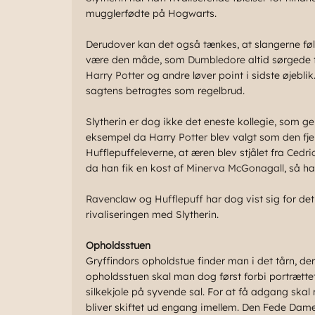
mugglerfødte på Hogwarts.
Derudover kan det også tænkes, at slangerne føl
være den måde, som
Dumbledore
altid sørgede f
Harry Potter
og andre løver point i sidste øjeblik
sagtens betragtes som regelbrud.
Slytherin er dog ikke det eneste kollegie, som gen
eksempel da Harry
Potter
blev valgt som den fje
Hufflepuffeleverne, at æren blev stjålet fra
Cedri
da han fik en kost af
Minerva McGonagall
, så h
Ravenclaw
og
Hufflepuff
har dog vist sig for de
rivaliseringen med Slytherin.
Opholdsstuen
Gryffindors opholdstue finder man i det tårn, de
opholdsstuen skal man dog først forbi portrættet
silkekjole på syvende sal. For at få adgang ska
bliver skiftet ud engang imellem. Den Fede Dame