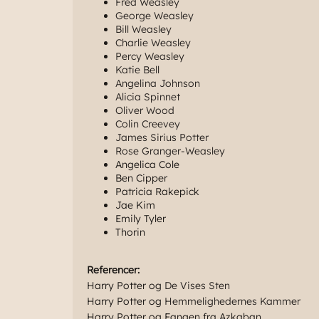
Fred Weasley
George Weasley
Bill Weasley
Charlie Weasley
Percy Weasley
Katie Bell
Angelina Johnson
Alicia Spinnet
Oliver Wood
Colin Creevey
James Sirius Potter
Rose Granger-Weasley
Angelica Cole
Ben Cipper
Patricia Rakepick
Jae Kim
Emily Tyler
Thorin
Referencer:
Harry Potter og
De Vises Sten
Harry Potter og
Hemmelighedernes Kammer
Harry Potter og Fangen fra Azkaban