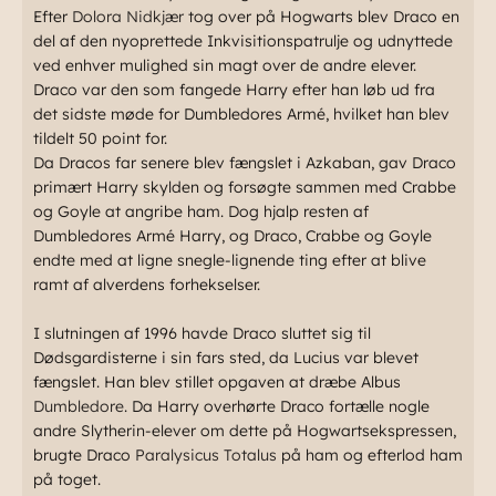
Efter
Dolora Nidkjær
tog over på Hogwarts blev Draco en
del af den nyoprettede Inkvisitionspatrulje og udnyttede
ved enhver mulighed sin magt over de andre elever.
Draco var den som fangede Harry efter han løb ud fra
det sidste møde for Dumbledores Armé, hvilket han blev
tildelt 50 point for.
Da Dracos far senere blev fængslet i Azkaban, gav Draco
primært Harry skylden og forsøgte sammen med Crabbe
og Goyle at angribe ham. Dog hjalp resten af
Dumbledores Armé Harry, og Draco, Crabbe og Goyle
endte med at ligne snegle-lignende ting efter at blive
ramt af alverdens forhekselser.
I slutningen af 1996 havde Draco sluttet sig til
Dødsgardisterne i sin fars sted, da Lucius var blevet
fængslet. Han blev stillet opgaven at dræbe Albus
Dumbledore
. Da Harry overhørte Draco fortælle nogle
andre Slytherin-elever om dette på Hogwartsekspressen,
brugte Draco
Paralysicus Totalus
på ham og efterlod ham
på toget.