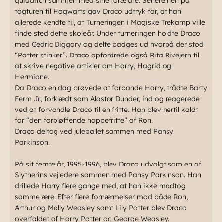
quidditch sammen med sine forældre. Senere hen på
togturen til Hogwarts gav Draco udtryk for, at han
allerede kendte til, at Turneringen i Magiske Trekamp ville
finde sted dette skoleår. Under turneringen holdte Draco
med
Cedric Diggory
og delte badges ud hvorpå der stod
“Potter stinker”. Draco opfordrede også
Rita Rivejern
til
at skrive negative artikler om Harry, Hagrid og
Hermione.
Da Draco en dag prøvede at forbande Harry, trådte
Barty
Ferm Jr.
, forklædt som Alastor Dunder, ind og reagerede
ved at forvandle Draco til en fritte. Han blev hertil kaldt
for “den forbløffende hoppefritte” af Ron.
Draco deltog ved juleballet sammen med
Pansy
Parkinson
.
På sit femte år, 1995-1996, blev Draco udvalgt som en af
Slytherins vejledere sammen med Pansy Parkinson. Han
drillede Harry flere gange med, at han ikke modtog
samme ære. Efter flere fornærmelser mod både Ron,
Arthur og Molly
Weasley
samt
Lily Potter
blev Draco
overfaldet af Harry Potter og
George Weasley
.