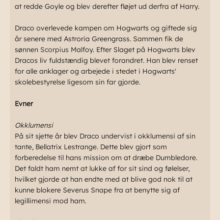
at redde Goyle og blev derefter fløjet ud derfra af Harry.
Draco overlevede kampen om Hogwarts og giftede sig
år senere med Astroria Greengrass. Sammen fik de
sønnen
Scorpius
Malfoy. Efter Slaget på Hogwarts blev
Dracos liv fuldstændig blevet forandret. Han blev renset
for alle anklager og arbejede i stedet i Hogwarts'
skolebestyrelse ligesom sin far gjorde.
Evner
Okklumensi
På sit sjette år blev Draco undervist i okklumensi af sin
tante, Bellatrix Lestrange. Dette blev gjort som
forberedelse til hans mission om at dræbe Dumbledore.
Det faldt ham nemt at lukke af for sit sind og følelser,
hvilket gjorde at han endte med at blive god nok til at
kunne blokere Severus Snape fra at benytte sig af
legillimensi mod ham.