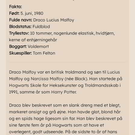
Fakta:
Født:
5. juni, 1980
Fulde navn:
Draco Lucius Malfoy
Blodstatus:
Fuldblod
Tryllestav:
10 tommer, nogenlunde elastisk, hvidtjørn,
kerne af enhjørningehår
Boggart:
Voldemort
Skuespiller:
Tom Felton
Draco
Malfoy
var en britisk troldmand og søn til
Lucius
Malfoy og
Narcissa Malfoy
(née
Black)
. Han startede på
Hogwarts
Skole for Heksekunster og Troldmandsskab i
1991, samme år som
Harry Potter
.
Draco blev beskrevet som en slank dreng med et blegt,
markeret ansigt og grå øjne. Han havde glat, blond hår
og en spids hage ligesom sin far. Han blev beskrevet på
sine første fem år på Hogwarts som at have et
overlegent, godt udseende. På de sidste to år af hans