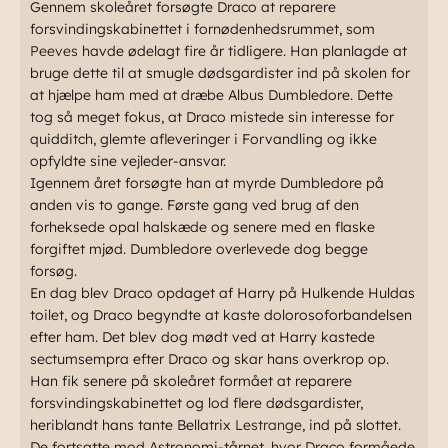
Gennem skoleåret forsøgte Draco at reparere
forsvindingskabinettet i fornødenhedsrummet, som
Peeves
havde ødelagt fire år tidligere. Han planlagde at
bruge dette til at smugle dødsgardister ind på skolen for
at hjælpe ham med at dræbe Albus Dumbledore. Dette
tog så meget fokus, at Draco mistede sin interesse for
quidditch, glemte afleveringer i Forvandling og ikke
opfyldte sine vejleder-ansvar.
Igennem året forsøgte han at myrde Dumbledore på
anden vis to gange. Første gang ved brug af den
forheksede opal halskæde og senere med en flaske
forgiftet mjød. Dumbledore overlevede dog begge
forsøg.
En dag blev Draco opdaget af Harry på Hulkende Huldas
toilet, og Draco begyndte at kaste dolorosoforbandelsen
efter ham. Det blev dog mødt ved at Harry kastede
sectumsempra efter Draco og skar hans overkrop op.
Han fik senere på skoleåret formået at reparere
forsvindingskabinettet og lod flere dødsgardister,
heriblandt hans tante Bellatrix
Lestrange
, ind på slottet.
De fortsatte mod Astronomi-tårnet, hvor Draco formåede