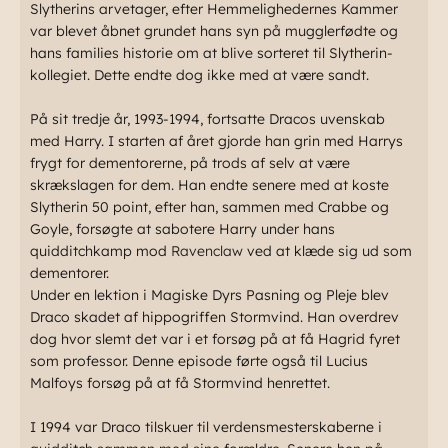
Slytherins arvetager, efter Hemmelighedernes Kammer
var blevet åbnet grundet hans syn på mugglerfødte og
hans families historie om at blive sorteret til Slytherin-
kollegiet. Dette endte dog ikke med at være sandt.
På sit tredje år, 1993-1994, fortsatte Dracos uvenskab
med Harry. I starten af året gjorde han grin med Harrys
frygt for dementorerne, på trods af selv at være
skrækslagen for dem. Han endte senere med at koste
Slytherin 50 point, efter han, sammen med Crabbe og
Goyle, forsøgte at sabotere Harry under hans
quidditchkamp mod
Ravenclaw
ved at klæde sig ud som
dementorer.
Under en lektion i Magiske Dyrs Pasning og Pleje blev
Draco skadet af hippogriffen Stormvind. Han overdrev
dog hvor slemt det var i et forsøg på at få Hagrid fyret
som professor. Denne episode førte også til Lucius
Malfoys forsøg på at få Stormvind henrettet.
I 1994 var Draco tilskuer til verdensmesterskaberne i