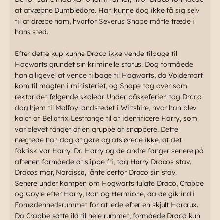
at afvæbne Dumbledore. Han kunne dog ikke få sig selv
til at dræbe ham, hvorfor
Severus
Snape måtte træde i
hans sted.
Efter dette kup kunne Draco ikke vende tilbage til
Hogwarts grundet sin kriminelle status. Dog formåede
han alligevel at vende tilbage til Hogwarts, da Voldemort
kom til magten i ministeriet, og Snape tog over som
rektor det følgende skoleår. Under påskeferien tog Draco
dog hjem til Malfoy landstedet i Wiltshire, hvor han blev
kaldt af Bellatrix Lestrange til at identificere Harry, som
var blevet fanget af en gruppe af snappere. Dette
nægtede han dog at gøre og afslørede ikke, at det
faktisk var Harry. Da Harry og de andre fanger senere på
aftenen formåede at slippe fri, tog Harry Dracos stav.
Dracos mor, Narcissa, lånte derfor Draco sin stav.
Senere under kampen om Hogwarts fulgte Draco, Crabbe
og Goyle efter Harry, Ron og Hermione, da de gik ind i
Fornødenhedsrummet
for at lede efter en skjult
Horcrux
.
Da Crabbe satte ild til hele rummet, formåede Draco kun