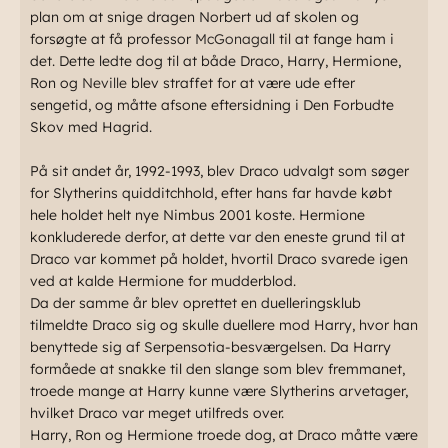
plan om at snige dragen Norbert ud af skolen og
forsøgte at få professor
McGonagall
til at fange ham i
det. Dette ledte dog til at både Draco, Harry, Hermione,
Ron og
Neville
blev straffet for at være ude efter
sengetid, og måtte afsone eftersidning i Den Forbudte
Skov med Hagrid.
På sit andet år, 1992-1993, blev Draco udvalgt som søger
for Slytherins quidditchhold, efter hans far havde købt
hele holdet helt nye Nimbus 2001 koste. Hermione
konkluderede derfor, at dette var den eneste grund til at
Draco var kommet på holdet, hvortil Draco svarede igen
ved at kalde Hermione for mudderblod.
Da der samme år blev oprettet en duelleringsklub
tilmeldte Draco sig og skulle duellere mod Harry, hvor han
benyttede sig af Serpensotia-besværgelsen. Da Harry
formåede at snakke til den slange som blev fremmanet,
troede mange at Harry kunne være Slytherins arvetager,
hvilket Draco var meget utilfreds over.
Harry, Ron og Hermione troede dog, at Draco måtte være