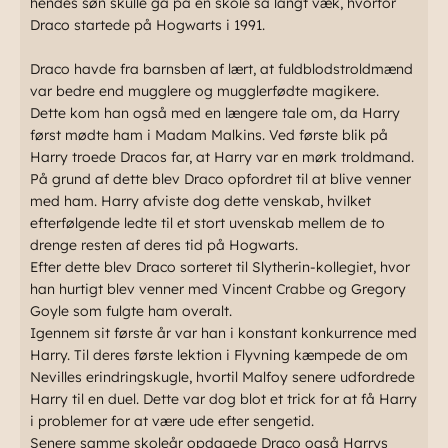
hendes søn skulle gå på en skole så langt væk, hvorfor
Draco startede på Hogwarts i 1991.
Draco havde fra barnsben af lært, at fuldblodstroldmænd
var bedre end mugglere og mugglerfødte magikere.
Dette kom han også med en længere tale om, da Harry
først mødte ham i Madam Malkins. Ved første blik på
Harry troede Dracos far, at Harry var en mørk troldmand.
På grund af dette blev Draco opfordret til at blive venner
med ham. Harry afviste dog dette venskab, hvilket
efterfølgende ledte til et stort uvenskab mellem de to
drenge resten af deres tid på Hogwarts.
Efter dette blev Draco sorteret til Slytherin-kollegiet, hvor
han hurtigt blev venner med Vincent
Crabbe
og Gregory
Goyle som fulgte ham overalt.
Igennem sit første år var han i konstant konkurrence med
Harry. Til deres første lektion i Flyvning kæmpede de om
Nevilles erindringskugle, hvortil Malfoy senere udfordrede
Harry til en duel. Dette var dog blot et trick for at få Harry
i problemer for at være ude efter sengetid.
Senere samme skoleår opdagede Draco også Harrys