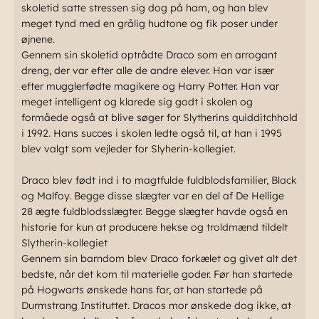
skoletid satte stressen sig dog på ham, og han blev
meget tynd med en grålig hudtone og fik poser under
øjnene.
Gennem sin skoletid optrådte Draco som en arrogant
dreng, der var efter alle de andre elever. Han var især
efter mugglerfødte magikere og Harry Potter. Han var
meget intelligent og klarede sig godt i skolen og
formåede også at blive søger for Slytherins quidditchhold
i 1992. Hans succes i skolen ledte også til, at han i 1995
blev valgt som vejleder for Slyherin-kollegiet.
Draco blev født ind i to magtfulde fuldblodsfamilier,
Black
og Malfoy. Begge disse slægter var en del af De Hellige
28 ægte fuldblodsslægter. Begge slægter havde også en
historie for kun at producere hekse og
troldmænd
tildelt
Slytherin
-kollegiet
Gennem sin barndom blev Draco forkælet og givet alt det
bedste, når det kom til materielle goder. Før han startede
på Hogwarts ønskede hans far, at han startede på
Durmstrang Instituttet. Dracos mor ønskede dog ikke, at