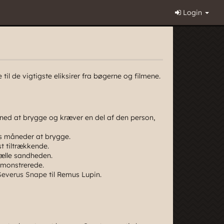
Login
 til de vigtigste eliksirer fra bøgerne og filmene.
åned at brygge og kræver en del af den person,
ks måneder at brygge.
st tiltrækkende.
tælle sandheden.
demonstrerede.
Severus Snape
til Remus Lupin.