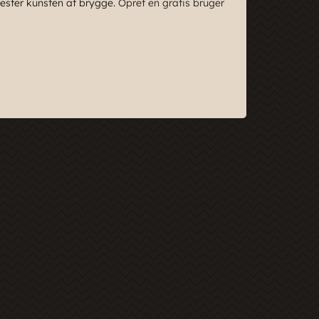
 mester kunsten at brygge.
Opret en gratis bruger