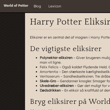
Blog
Lexicon
Harry Potter Eliksi
Eliksirer er en central del af magien i
Harry Potte
De vigtigste eliksirer
Polynektar-eliksiren
– Giver brugeren mulig
man vil ligne.
Felix Felicis
– Også kaldet Flydende Held. Gi
Amortentia
– Den stærkeste kærlighedseliksi
Veritaserum
– Sandhedseliksiren. Tre dråbe
Skele-Gro
– Gendanner knogler. Smager forf
Ulvedræber-eliksiren
– Gør det muligt for 
Dødsdrikken
– En eliksir så kraftfuld at 
Bryg eliksirer på World