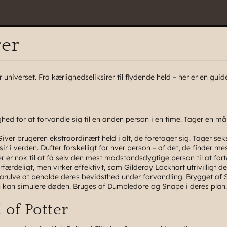
rer
r
universet. Fra kærlighedseliksirer til flydende held – her er en guide
hed for at forvandle sig til en anden person i en time. Tager en m
ver brugeren ekstraordinært held i alt, de foretager sig. Tager se
r i verden. Dufter forskelligt for hver person – af det, de finder me
r er nok til at få selv den mest modstandsdygtige person til at for
ærdeligt, men virker effektivt, som Gilderoy Lockhart ufrivilligt 
varulve at beholde deres bevidsthed under forvandling. Brygget af
den kan simulere døden. Bruges af Dumbledore og Snape i deres plan.
 of Potter