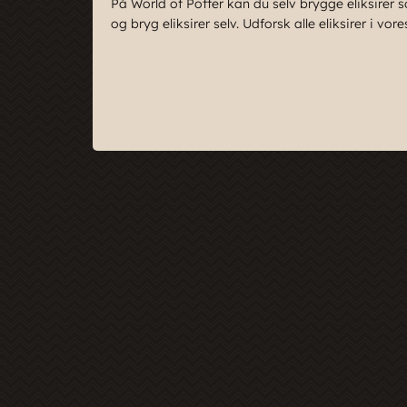
På World of Potter kan du selv brygge eliksirer s
og bryg eliksirer selv. Udforsk alle eliksirer i vor