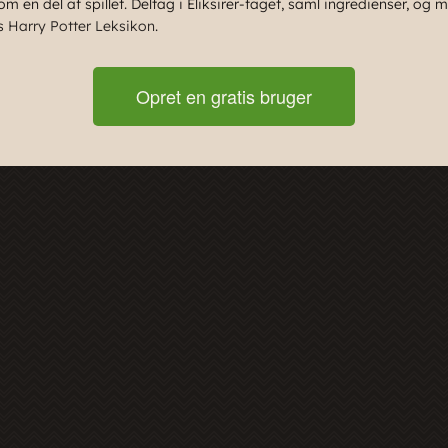
om en del af spillet. Deltag i Eliksirer-faget, saml ingredienser, og
es
Harry Potter Leksikon
.
Opret en gratis bruger