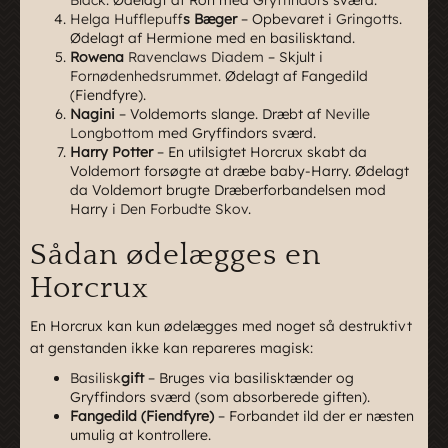
Black
. Ødelagt af Ron med
Gryffindor
s sværd.
Helga Hufflepuff
s Bæger
– Opbevaret i
Gringotts
.
Ødelagt af Hermione med en basilisktand.
Rowena
Ravenclaws Diadem
– Skjult i
Fornødenhedsrummet
. Ødelagt af Fangedild
(Fiendfyre).
Nagini
– Voldemorts slange. Dræbt af
Neville
Longbottom
med Gryffindors sværd.
Harry Potter
– En utilsigtet Horcrux skabt da
Voldemort forsøgte at dræbe baby-Harry. Ødelagt
da Voldemort brugte Dræberforbandelsen mod
Harry i
Den Forbudte Skov
.
Sådan ødelægges en
Horcrux
En Horcrux kan kun ødelægges med noget så destruktivt
at genstanden ikke kan repareres magisk:
Basilisk
gift
– Bruges via basilisktænder og
Gryffindors sværd (som absorberede giften).
Fangedild (Fiendfyre)
– Forbandet ild der er næsten
umulig at kontrollere.