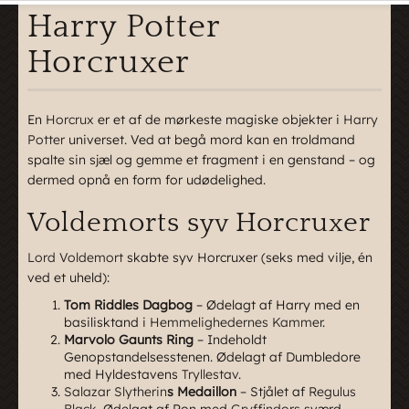
Harry Potter
Horcruxer
En
Horcrux
er et af de mørkeste magiske objekter i
Harry
Potter
universet. Ved at begå mord kan en troldmand
spalte sin sjæl og gemme et fragment i en genstand – og
dermed opnå en form for udødelighed.
Voldemorts syv Horcruxer
Lord Voldemort
skabte syv Horcruxer (seks med vilje, én
ved et uheld):
Tom Riddles Dagbog
– Ødelagt af Harry med en
basilisktand i
Hemmelighedernes Kammer
.
Marvolo Gaunts Ring
– Indeholdt
Genopstandelsesstenen. Ødelagt af Dumbledore
med Hyldestavens
Tryllestav
.
Salazar Slytherin
s Medaillon
– Stjålet af
Regulus