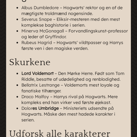
Albus Dumbledore
– Hogwarts' rektor og en af de
mægtigste troldmænd nogensinde.
Severus Snape
– Eliksir-mesteren med den mest
komplekse baghistorie i serien.
Minerva McGonagall
– Forvandlingskunst-professor
og leder af
Gryffindor
.
Rubeus Hagrid
– Hogwarts' vildtpasser og Harrys
første ven i den magiske verden.
Skurkene
Lord Voldemort
– Den Mørke Herre. Født som Tom
Riddle, besatte af udødelighed og renblodighed.
Bellatrix Lestrange
– Voldemorts mest loyale og
fanatiske tilhænger.
Draco Malfoy
– Harrys rival på Hogwarts. Mere
kompleks end han virker ved første øjekast.
Dolor
es Umbridge
– Ministeriets udsendte på
Hogwarts. Måske den mest hadede karakter i
serien.
Udforsk alle karakterer