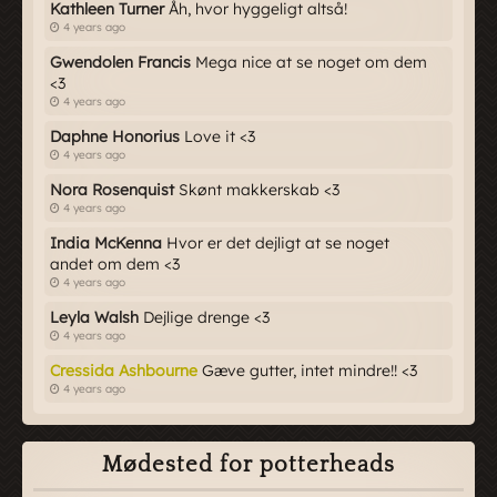
Kathleen Turner
Åh, hvor hyggeligt altså!
4 years ago
Gwendolen Francis
Mega nice at se noget om dem
<3
4 years ago
Daphne Honorius
Love it <3
4 years ago
Nora Rosenquist
Skønt makkerskab <3
4 years ago
India McKenna
Hvor er det dejligt at se noget
andet om dem <3
4 years ago
Leyla Walsh
Dejlige drenge <3
4 years ago
Cressida Ashbourne
Gæve gutter, intet mindre!! <3
4 years ago
Mødested for potterheads