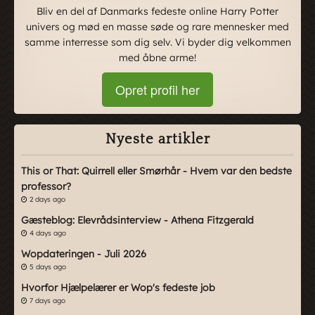
Bliv en del af Danmarks fedeste online Harry Potter
univers og mød en masse søde og rare mennesker med
samme interresse som dig selv. Vi byder dig velkommen
med åbne arme!
Opret profil her
Nyeste artikler
This or That: Quirrell eller Smørhår - Hvem var den bedste
professor?
2 days ago
Gæsteblog: Elevrådsinterview - Athena Fitzgerald
4 days ago
Wopdateringen - Juli 2026
5 days ago
Hvorfor Hjælpelærer er Wop's fedeste job
7 days ago