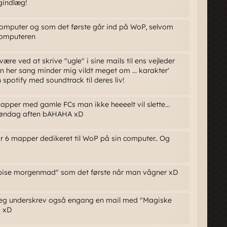
gindlæg!
omputer og som det første går ind på WoP, selvom
computeren
ære ved at skrive "ugle" i sine mails til ens vejleder
n her sang minder mig vildt meget om ... karakter'
n spotify med soundtrack til deres liv!
pper med gamle FCs man ikke heeeelt vil slette...
søndag aften bAHAHA xD
ar 6 mapper dedikeret til WoP på sin computer.. Og
"spise morgenmad" som det første når man vågner xD
 Jeg underskrev også engang en mail med "Magiske
" xD