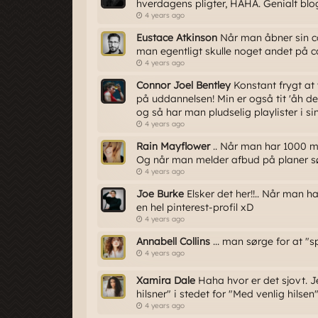
hverdagens pligter, HAHA. Genialt blo
4 years ago
Eustace Atkinson
Når man åbner sin c
man egentligt skulle noget andet på 
4 years ago
Connor Joel Bentley
Konstant frygt at v
på uddannelsen! Min er også tit 'åh de
og så har man pludselig playlister i si
4 years ago
Rain Mayflower
.. Når man har 1000 ma
Og når man melder afbud på planer 
4 years ago
Joe Burke
Elsker det her!!.. Når man h
en hel pinterest-profil xD
4 years ago
Annabell Collins
... man sørge for at 
4 years ago
Xamira Dale
Haha hvor er det sjovt.
hilsner" i stedet for "Med venlig hilsen
4 years ago