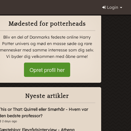
Login
Mødested for potterheads
Bliv en del af Danmarks fedeste online Harry
Potter univers og mød en masse søde og rare
mennesker med samme interresse som dig selv.
Vi byder dig velkommen med åbne arme!
Opret profil her
Nyeste artikler
This or That: Quirrell eller Smørhår - Hvem var
den bedste professor?
2 days ago
Gæsteblog: Elevrådsinterview - Athena