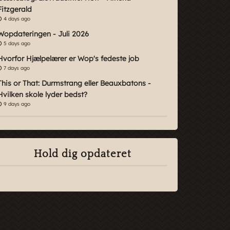
Fitzgerald
4 days ago
Wopdateringen - Juli 2026
5 days ago
Hvorfor Hjælpelærer er Wop's fedeste job
7 days ago
This or That: Durmstrang eller Beauxbatons -
Hvilken skole lyder bedst?
9 days ago
Hold dig opdateret