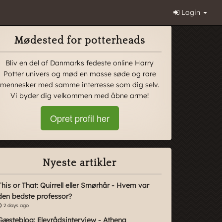
Login
Mødested for potterheads
Bliv en del af Danmarks fedeste online Harry
Potter univers og mød en masse søde og rare
mennesker med samme interresse som dig selv.
Vi byder dig velkommen med åbne arme!
Opret profil her
Nyeste artikler
This or That: Quirrell eller Smørhår - Hvem var
den bedste professor?
2 days ago
Gæsteblog: Elevrådsinterview - Athena