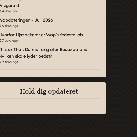
Fitzgerald
4 days ago
Wopdateringen - Juli 2026
5 days ago
Hvorfor Hjælpelærer er Wop's fedeste job
7 days ago
This or That: Durmstrang eller Beauxbatons -
Hvilken skole lyder bedst?
9 days ago
Hold dig opdateret