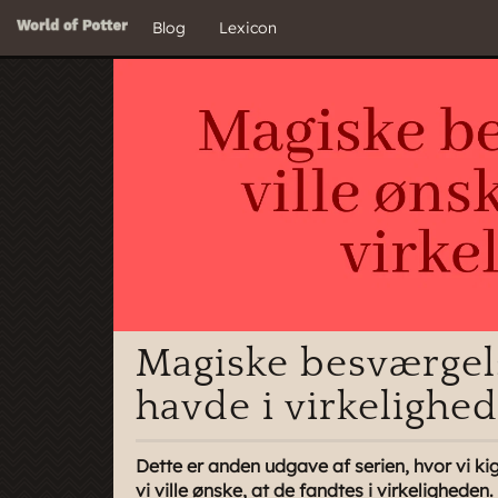
Blog
Lexicon
Magiske besværgelse
havde i virkelighe
Dette er anden udgave af serien, hvor vi kig
vi ville ønske, at de fandtes i virkelighede