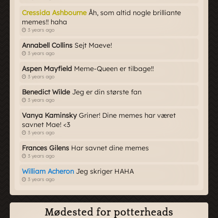
Cressida Ashbourne
Åh, som altid nogle brilliante
memes!! haha
3 years ago
Annabell Collins
Sejt Maeve!
3 years ago
Aspen Mayfield
Meme-Queen er tilbage!!
3 years ago
Benedict Wilde
Jeg er din største fan
3 years ago
Vanya Kaminsky
Griner! Dine memes har været
savnet Mae! <3
3 years ago
Frances Gilens
Har savnet dine memes
3 years ago
William Acheron
Jeg skriger HAHA
3 years ago
Mødested for potterheads