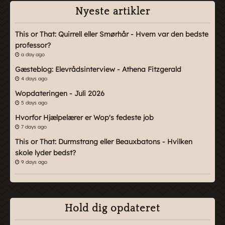
Nyeste artikler
This or That: Quirrell eller Smørhår - Hvem var den bedste
professor?
a day ago
Gæsteblog: Elevrådsinterview - Athena Fitzgerald
4 days ago
Wopdateringen - Juli 2026
5 days ago
Hvorfor Hjælpelærer er Wop's fedeste job
7 days ago
This or That: Durmstrang eller Beauxbatons - Hvilken
skole lyder bedst?
9 days ago
Hold dig opdateret