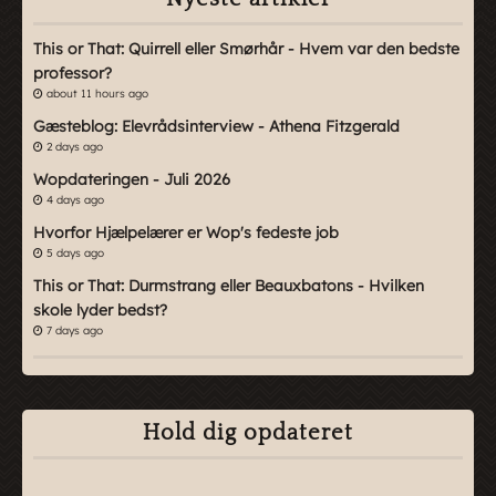
This or That: Quirrell eller Smørhår - Hvem var den bedste
professor?
about 11 hours ago
Gæsteblog: Elevrådsinterview - Athena Fitzgerald
2 days ago
Wopdateringen - Juli 2026
4 days ago
Hvorfor Hjælpelærer er Wop's fedeste job
5 days ago
This or That: Durmstrang eller Beauxbatons - Hvilken
skole lyder bedst?
7 days ago
Hold dig opdateret