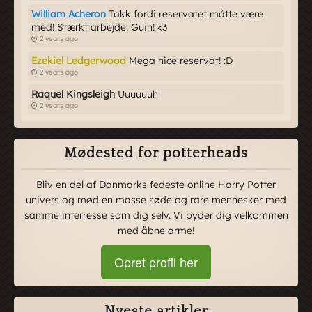
William Acheron
Takk fordi reservatet måtte være
med! Stærkt arbejde, Guin! <3
2 years ago
Ezekiel Ledgerwood
Mega nice reservat! :D
2 years ago
Raquel Kingsleigh
Uuuuuuh
2 years ago
Mødested for potterheads
Bliv en del af Danmarks fedeste online Harry Potter
univers og mød en masse søde og rare mennesker med
samme interresse som dig selv. Vi byder dig velkommen
med åbne arme!
Opret profil her
Nyeste artikler