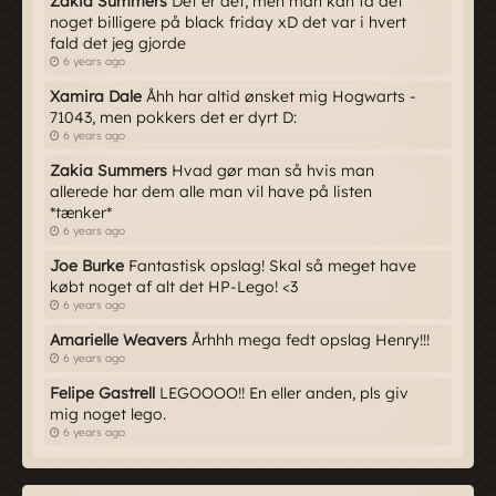
Zakia Summers
Det er det, men man kan få det
noget billigere på black friday xD det var i hvert
fald det jeg gjorde
6 years ago
Xamira Dale
Åhh har altid ønsket mig Hogwarts -
71043, men pokkers det er dyrt D:
6 years ago
Zakia Summers
Hvad gør man så hvis man
allerede har dem alle man vil have på listen
*tænker*
6 years ago
Joe Burke
Fantastisk opslag! Skal så meget have
købt noget af alt det HP-Lego! <3
6 years ago
Amarielle Weavers
Århhh mega fedt opslag Henry!!!
6 years ago
Felipe Gastrell
LEGOOOO!! En eller anden, pls giv
mig noget lego.
6 years ago