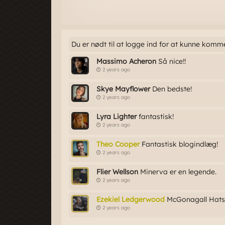
Du er nødt til at logge ind for at kunne komm
Massimo Acheron
Så nice!!
2 years ago
Skye Mayflower
Den bedste!
2 years ago
Lyra Lighter
fantastisk!
2 years ago
Theo Cooper
Fantastisk blogindlæg!
2 years ago
Flier Wellson
Minerva er en legende.
2 years ago
Ezekiel Ledgerwood
McGonagall
Hats
2 years ago