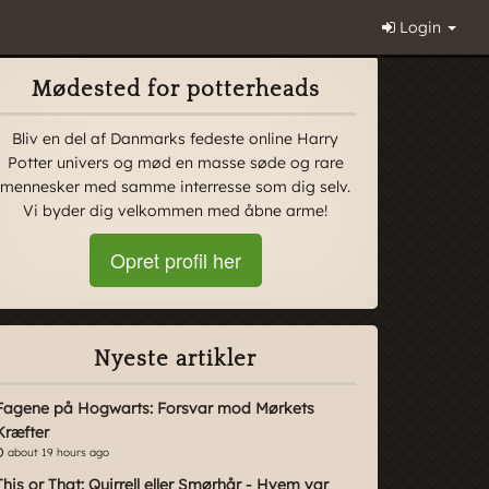
Login
Mødested for potterheads
Bliv en del af Danmarks fedeste online Harry
Potter univers og mød en masse søde og rare
mennesker med samme interresse som dig selv.
Vi byder dig velkommen med åbne arme!
Opret profil her
Nyeste artikler
Fagene på Hogwarts: Forsvar mod Mørkets
Kræfter
about 19 hours ago
This or That: Quirrell eller Smørhår - Hvem var