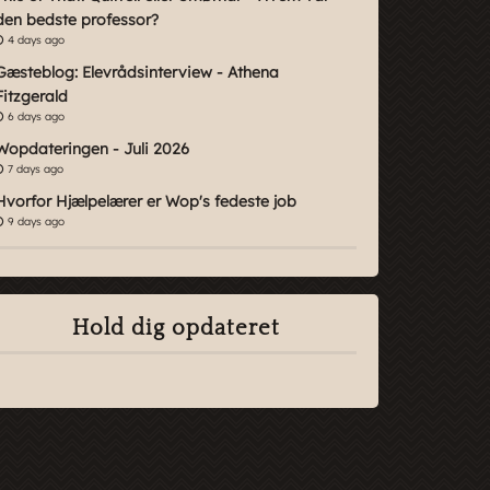
den bedste professor?
4 days ago
Gæsteblog: Elevrådsinterview - Athena
Fitzgerald
6 days ago
Wopdateringen - Juli 2026
7 days ago
Hvorfor Hjælpelærer er Wop's fedeste job
9 days ago
Hold dig opdateret