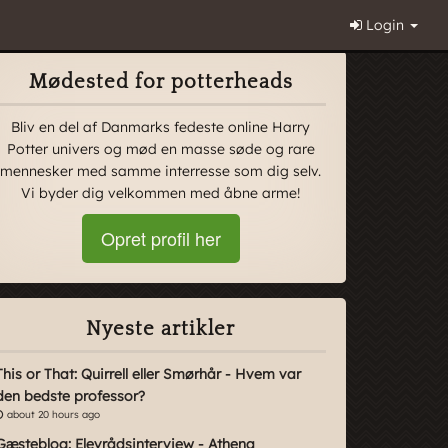
Login
Mødested for potterheads
Bliv en del af Danmarks fedeste online Harry
Potter univers og mød en masse søde og rare
mennesker med samme interresse som dig selv.
Vi byder dig velkommen med åbne arme!
Opret profil her
Nyeste artikler
This or That: Quirrell eller Smørhår - Hvem var
den bedste professor?
about 20 hours ago
Gæsteblog: Elevrådsinterview - Athena