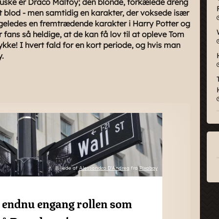
 huske er Draco Malfoy; den blonde, forkælede dreng
nt blod - men samtidig en karakter, der voksede især
igeledes en fremtrædende karakter i Harry Potter og
fans så heldige, at de kan få lov til at opleve Tom
tykke! I hvert fald for en kort periode, og hvis man
y.