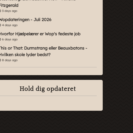
Fitzgerald
3 days ago
Wopdateringen - Juli 2026
4 days ago
Hvorfor Hjælpelærer er Wop's fedeste job
6 days ago
This or That: Durmstrang eller Beauxbatons -
Hvilken skole lyder bedst?
8 days ago
Hold dig opdateret