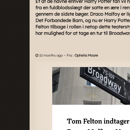
Et af de navne enhver Harry Potter fan vil
fra en fuldblodsslægt der satte en ære i re
gennem de sidste bøger. Draco Malfoy er l
Det Forbandede Barn, og nu er Harry Potter 
Felton tilbage i rollen i netop dette teaters
har mulighed for at tage en tur til Broadwa
-
10 months ago
Fra :
Ophelia Moore