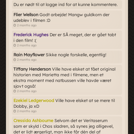
Du er nødt til at logge ind for at kunne kommentere.
Flier Wellson
Godt arbejde! Mangw guldkorn der
udeblev i filmen :D
2 months ago
Frederick Hughes
Der er SÅ meget, der er gået tabt
i den film! :(
2 months ago
Rain Mayflower
Sikke nogle forskelle, egentlig!
2 months ago
Tiffany Henderson
Ville have elsket at fået original
historien med Marietta med i filmene, men et
ekstra moment med natbussen ville havde været
sjovt også!
2 months ago
Ezekiel Ledgerwood
Ville have elsket at se mere til
Dobby, ja xD
2 months ago
Cressida Ashbourne
Selvom det er Veritaserum
som er skyld i Chos sladren, så synes jeg alligevel,
det er lidt ærgerligt, man ikke får dén del af