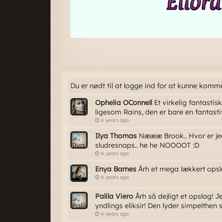
Du er nødt til at logge ind for at kunne komm
Ophelia OConnell
Et virkelig fantastis
ligesom Rains, den er bare en fantastisk 
6 years ago
Ilya Thomas
Næææ Brook.. Hvor er jeg 
sludresnaps.. he he NOOOOT :D
6 years ago
Enya Barnes
Årh et mega lækkert opsl
6 years ago
Palila Viero
Årh så dejligt et opslag! J
yndlings eliksir! Den lyder simpelthen 
6 years ago