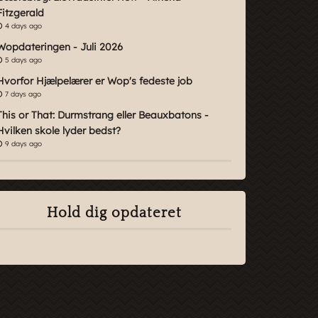
Fitzgerald
4 days ago
Wopdateringen - Juli 2026
5 days ago
Hvorfor Hjælpelærer er Wop's fedeste job
7 days ago
This or That: Durmstrang eller Beauxbatons -
Hvilken skole lyder bedst?
9 days ago
Hold dig opdateret