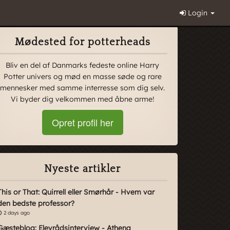
Login
Mødested for potterheads
Bliv en del af Danmarks fedeste online Harry
Potter univers og mød en masse søde og rare
mennesker med samme interresse som dig selv.
Vi byder dig velkommen med åbne arme!
Opret profil her
Nyeste artikler
This or That: Quirrell eller Smørhår - Hvem var
den bedste professor?
2 days ago
Gæsteblog: Elevrådsinterview - Athena