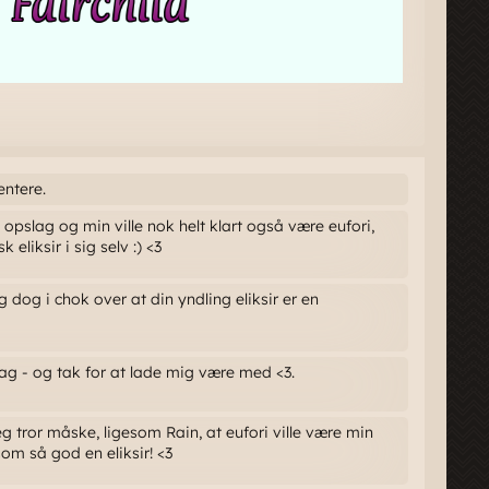
entere.
k opslag og min ville nok helt klart også være eufori,
eliksir i sig selv :) <3
dog i chok over at din yndling eliksir er en
ag - og tak for at lade mig være med <3.
eg tror måske, ligesom Rain, at eufori ville være min
som så god en eliksir! <3