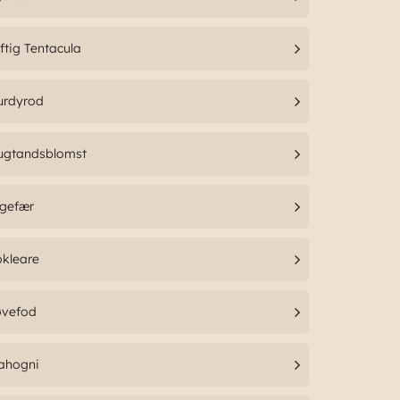
ftig Tentacula
urdyrod
ugtandsblomst
ngefær
okleare
øvefod
ahogni