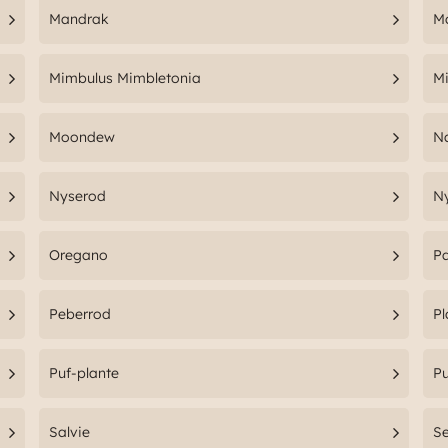
Mandrak
M
Mimbulus Mimbletonia
Mi
Moondew
N
Nyserod
Ny
Oregano
Pa
Peberrod
Pl
Puf-plante
P
Salvie
S