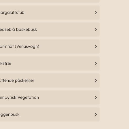
argaluffstub
tedseblå baskebusk
tormhat (Venusvogn)
akstræ
uttende påskeliljer
ampyrisk Vegetation
iggenbusk