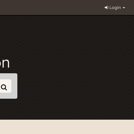
Login
on