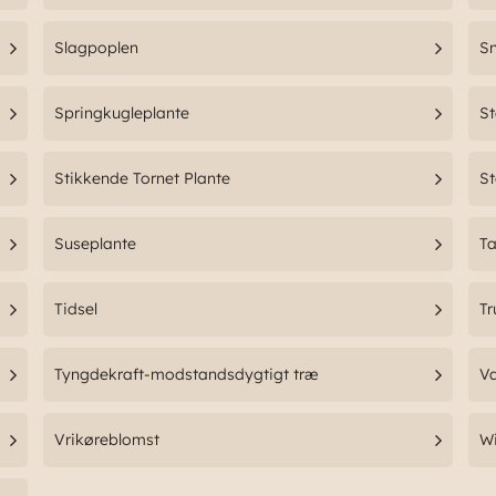
Slagpoplen
Sn
Springkugleplante
S
Stikkende Tornet Plante
S
Suseplante
T
Tidsel
Tr
Tyngdekraft-modstandsdygtigt træ
V
Vrikøreblomst
W