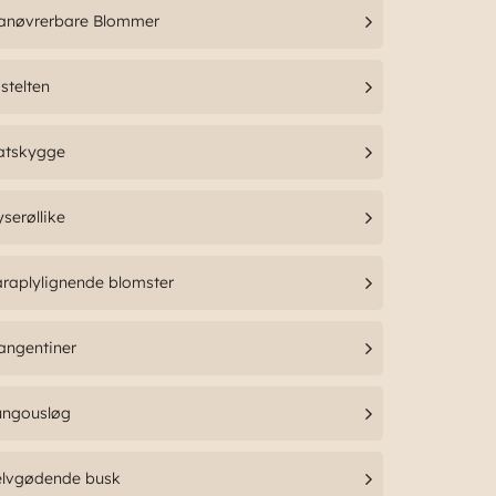
anøvrerbare Blommer
stelten
atskygge
serøllike
raplylignende blomster
angentiner
ungousløg
elvgødende busk