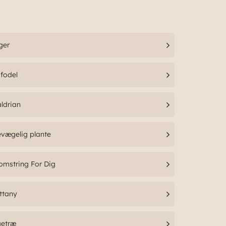
ger
fodel
ldrian
vægelig plante
omstring For Dig
ttany
getræ