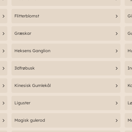
Flitterblomst
Gi
Græskar
G
Heksens Ganglion
H
Ildfrøbusk
I
Kinesisk Gumlekål
K
Liguster
L
Magisk gulerod
M