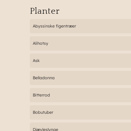
Planter
Abyssinske figentræer
Alihotsy
Ask
Belladonna
Bitterrod
Bobutuber
Djævleslynge