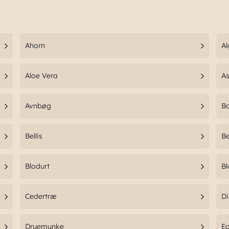
Ahorn
Al
Aloe Vera
As
Avnbøg
Ba
Bellis
Be
Blodurt
Bl
Cedertræ
Di
Druemunke
E