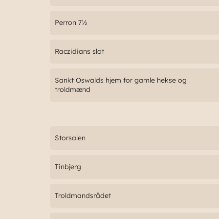
Perron 7½
Raczidians slot
Sankt Oswalds hjem for gamle hekse og
troldmænd
Storsalen
Tinbjerg
Troldmandsrådet