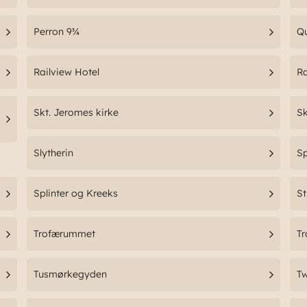
Perron 9¾
Q
Railview Hotel
R
Skt. Jeromes kirke
Sk
Slytherin
S
Splinter og Kreeks
St
Trofærummet
Tr
Tusmørkegyden
Tw