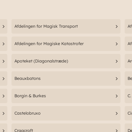
Afdelingen for Magisk Transport
Af
Afdelingen for Magiske Katastrofer
Af
Apoteket (Diagonalstræde)
Ar
Beauxbatons
Be
Borgin & Burkes
C.
Castelobruxo
Ci
Cragcroft
De