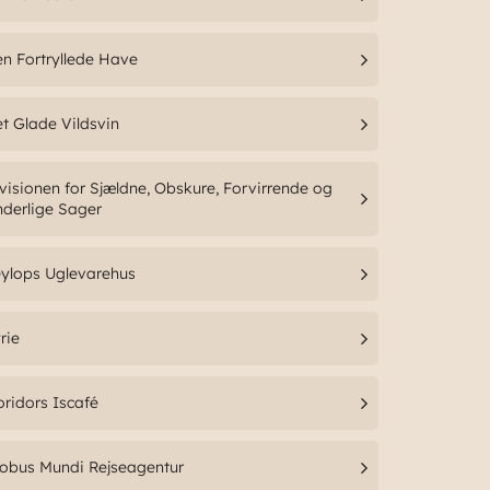
n Fortryllede Have
t Glade Vildsvin
visionen for Sjældne, Obskure, Forvirrende og
derlige Sager
ylops Uglevarehus
rie
oridors Iscafé
obus Mundi Rejseagentur