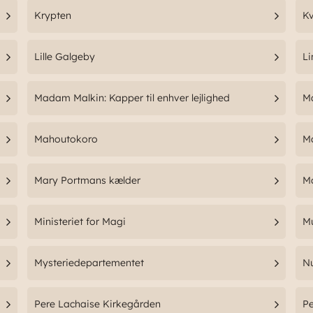
Krypten
Kv
Lille Galgeby
L
Madam Malkin: Kapper til enhver lejlighed
Ma
Mahoutokoro
M
Mary Portmans kælder
M
Ministeriet for Magi
M
Mysteriedepartementet
N
Pere Lachaise Kirkegården
Pe