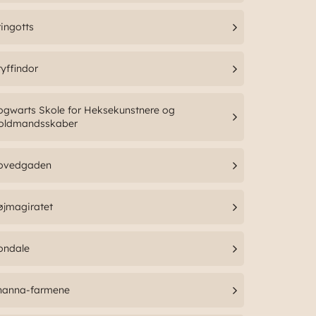
ingotts
yffindor
gwarts Skole for Heksekunstnere og
roldmandsskaber
ovedgaden
øjmagiratet
ondale
hanna-farmene