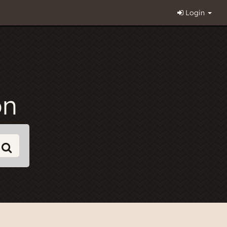
Login
on