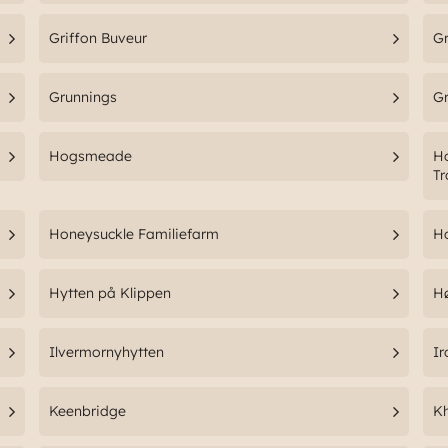
Griffon Buveur
Gr
Grunnings
Gr
Hogsmeade
Ho
T
Honeysuckle Familiefarm
H
Hytten på Klippen
H
Ilvermornyhytten
Ir
Keenbridge
K