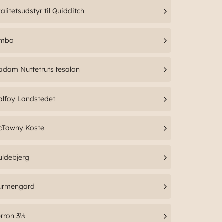
alitetsudstyr til Quidditch
imbo
dam Nuttetruts tesalon
alfoy Landstedet
cTawny Koste
uldebjerg
urmengard
rron 3⅓