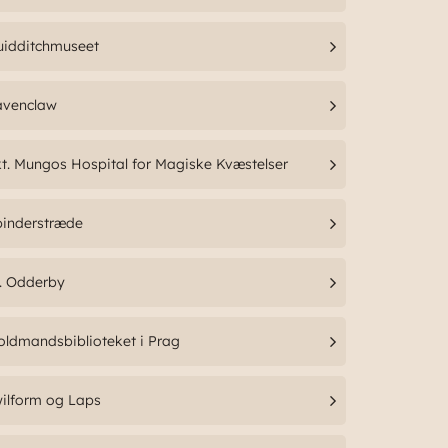
uidditchmuseet
avenclaw
t. Mungos Hospital for Magiske Kvæstelser
pinderstræde
. Odderby
oldmandsbiblioteket i Prag
ilform og Laps